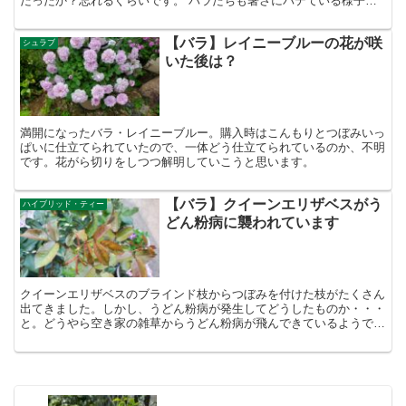
だったか？忘れるぐらいです。 バラたちも暑さにバテている様子で
す。全く動きがなかったりしました。 水やりで心がけてい...
【バラ】レイニーブルーの花が咲
シュラブ
いた後は？
満開になったバラ・レイニーブルー。購入時はこんもりとつぼみいっ
ぱいに仕立てられていたので、一体どう仕立てられているのか、不明
です。花がら切りをしつつ解明していこうと思います。
【バラ】クイーンエリザベスがう
ハイブリッド・ティー
どん粉病に襲われています
クイーンエリザベスのブラインド枝からつぼみを付けた枝がたくさん
出てきました。しかし、うどん粉病が発生してどうしたものか・・・
と。どうやら空き家の雑草からうどん粉病が飛んできているようで
す。