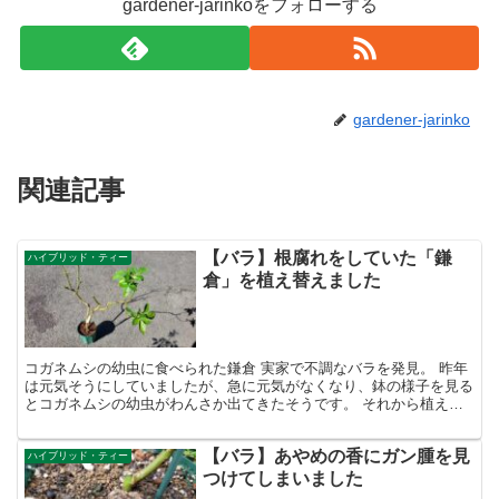
gardener-jarinkoをフォローする
gardener-jarinko
関連記事
【バラ】根腐れをしていた「鎌
ハイブリッド・ティー
倉」を植え替えました
コガネムシの幼虫に食べられた鎌倉 実家で不調なバラを発見。 昨年
は元気そうにしていましたが、急に元気がなくなり、鉢の様子を見る
とコガネムシの幼虫がわんさか出てきたそうです。 それから植え替
えをして、しばらくは元気になったそうですが ゴールデ...
【バラ】あやめの香にガン腫を見
ハイブリッド・ティー
つけてしまいました