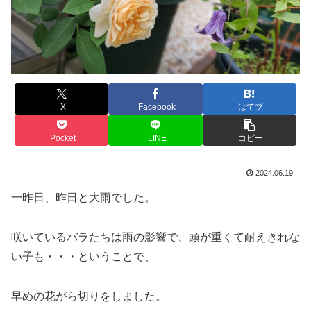
X
Facebook
はてブ
Pocket
LINE
コピー
2024.06.19
一昨日、昨日と大雨でした。
咲いているバラたちは雨の影響で、頭が重くて耐えきれな
い子も・・・ということで、
早めの花がら切りをしました。