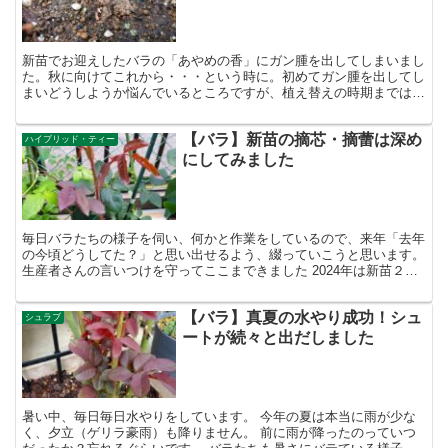
新苗でお迎えしたバラの「あやめの香」にガン腫を出してしまいまし
た。秋に向けてこれから・・・という時に。初めてガン腫を出してし
まいどうしようか悩んでいるところですが、植え替えの時期までは静
観しようと思ってます。やっと秋には花を咲かせようとしていたの
に・・・。
【バラ】新苗の摘芯・摘蕾は深め
ハイブリッド・ティー
にしてみました
毎日バラたちの様子を伺い、何かと作業をしているので、来年「去年
の今頃どうしてた？」と思い出せるよう、綴っていこうと思います。
生産者さんの言いつけを守ってここまできました 2024年は新苗２鉢
を育てています。 ホームセンタージュンテンドーオ...
【バラ】真夏の水やり成功！シュ
シュラブ
ートが続々と出だしました
暑い中、毎日毎日水やりをしています。 今年の夏は本当に雨が少な
く、夕立（ゲリラ豪雨）も降りません。 前に雨が降ったのっていつ