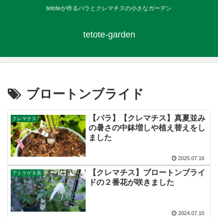
tetoteが作るバラとクレマチスの小さなガーデン
tetote-garden
ブロートンブライド
【バラ】【クレマチス】真夏並み
クレマチス
の暑さの中鉢増しや植え替えをし
ました
2025.07.16
【クレマチス】ブロートンブライ
アトラゲネ系
ドの２番花が咲きました
2024.07.10